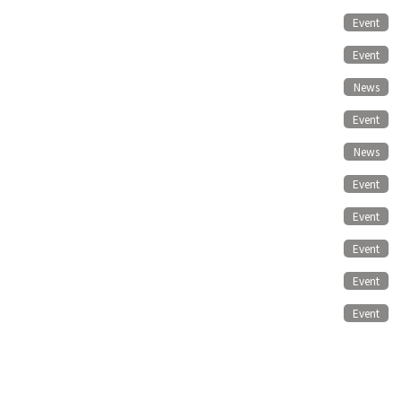
Event
Event
News
Event
News
Event
Event
Event
Event
Event